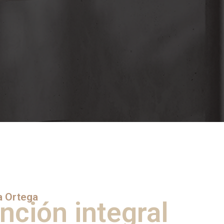
a Ortega
nción integral