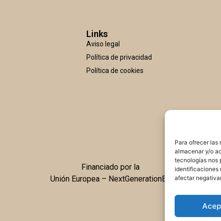
Links
Aviso legal
Política de privacidad
Política de cookies
Para ofrecer las
almacenar y/o ac
tecnologías nos 
Financiado por la
identificaciones 
afectar negativa
Unión Europea – NextGenerationEU
Acep